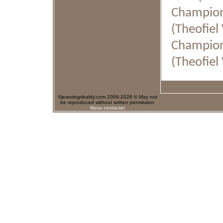
Champion
(Theofiel
Champion 
(Theofiel
©jeandegribaldy.com 2006-2026 © May not
be reproduced without written permission
Nous contacter