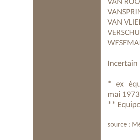
VAN ROOS
VANSPRIN
VAN VLIE
VERSCHUE
WESEMAEL
Incertain
* ex éq
mai 1973
** Equipe 
source : M