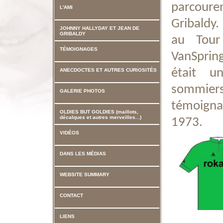
parcour
L'AMI
Gribaldy.
JOHNNY HALLYDAY ET JEAN DE
GRIBALDY
au Tour
TÉMOIGNAGES
VanSpring
était u
ANECDOCTES ET AUTRES CURIOSITÉS
sommiers
GALERIE PHOTOS
témoignag
OLDIES BUT GOLDIES (maillots,
décalques et autres merveilles...)
1973.
VIDÉOS
DANS LES MÉDIAS
WEBSITE SUMMARY
CONTACT
LIENS