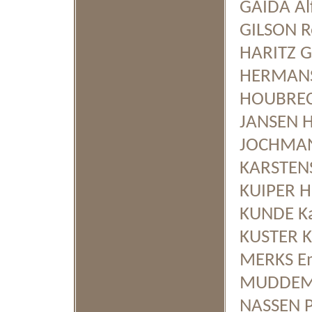
GAIDA Alf
GILSON Ro
HARITZ Gu
HERMANS
HOUBREC
JANSEN Ha
JOCHMANS
KARSTENS
KUIPER He
KUNDE Kar
KUSTER Ka
MERKS Emi
MUDDEMAN
NASSEN Pi