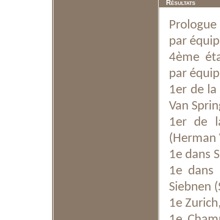
Résultats
Prologue
par équip
4ème éta
par équip
1er de l
Van Sprin
1er de 
(Herman 
1e dans S
1e dans 
Siebnen (
1e Zurich,
1e Champ