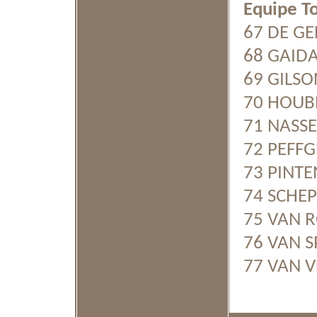
Equipe T
67 DE GEE
68 GAIDA 
69 GILSON
70 HOUBR
71 NASSEN
72 PEFFGE
73 PINTEN
74 SCHEP
75 VAN R
76 VAN S
77 VAN V