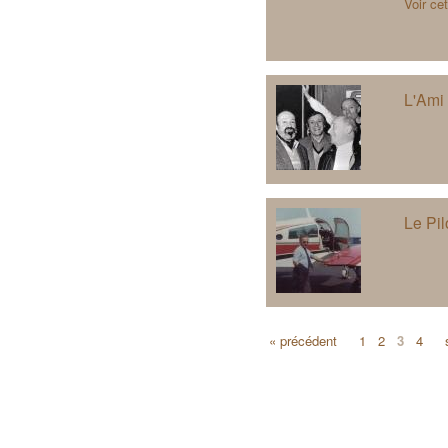
Voir ce
L'Ami
Le Pil
« précédent
1
2
3
4