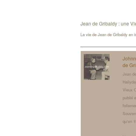
Jean de Gribaldy : une Vi
La vie de Jean de Gribaldy en 
Johnn
de Gr
Jean de
Hallyda
Vieux C
publié 
folleme
Souveni
qu'en 1