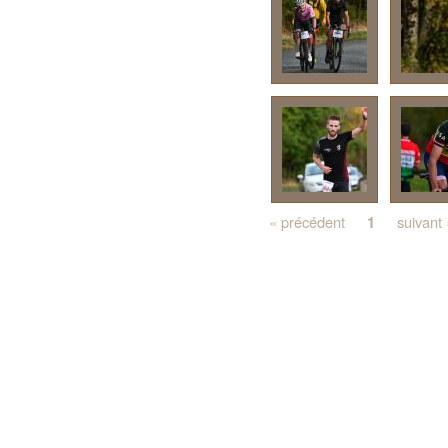
« précédent
1
suivant 