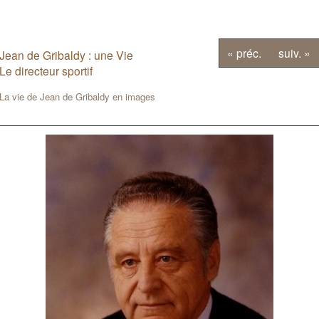
« préc.
suiv. »
Jean de Gribaldy : une Vie
Le directeur sportif
La vie de Jean de Gribaldy en images