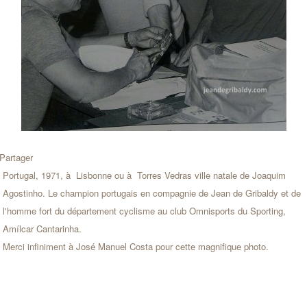
Partager
Portugal, 1971, à Lisbonne ou à Torres Vedras ville natale de Joaquim
Agostinho. Le champion portugais en compagnie de Jean de Gribaldy et de
l'homme fort du département cyclisme au club Omnisports du Sporting,
Amílcar Cantarinha.
Merci infiniment à José Manuel Costa pour cette magnifique photo.