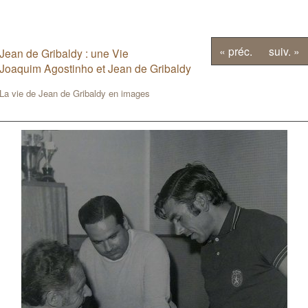
« préc.
suiv. »
Jean de Gribaldy : une Vie
Joaquim Agostinho et Jean de Gribaldy
La vie de Jean de Gribaldy en images