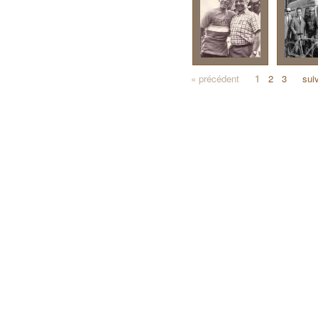
« précédent
1
2
3
sui